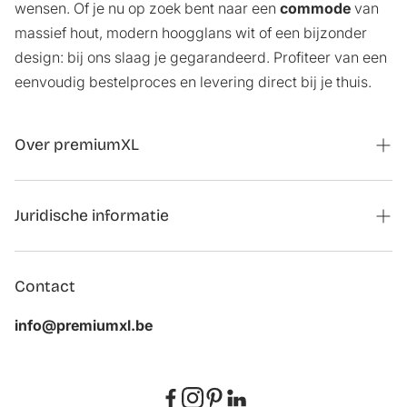
wensen. Of je nu op zoek bent naar een
commode
van
massief hout, modern hoogglans wit of een bijzonder
design: bij ons slaag je gegarandeerd. Profiteer van een
eenvoudig bestelproces en levering direct bij je thuis.
Over premiumXL
Magazine
Juridische informatie
Contactformulier samenwerkingen
Bestelling annuleren
Over ons
Contact
Impressum
Klantbeoordelingen
info@premiumxl.be
Privacyverklaring
FAQ
AGB
Oude apparatuur terugnemen