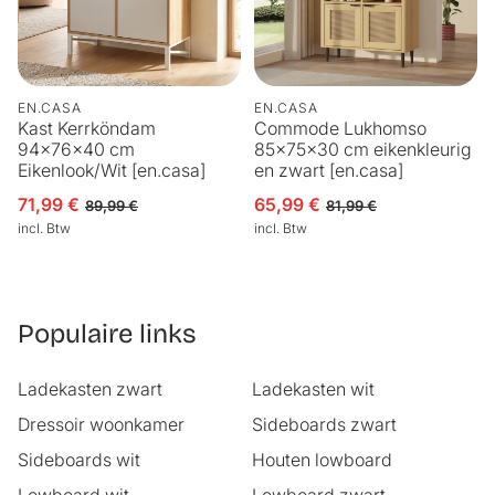
EN.CASA
EN.CASA
Kast Kerrköndam
Commode Lukhomso
94x76x40 cm
85x75x30 cm eikenkleurig
Eikenlook/Wit [en.casa]
en zwart [en.casa]
71,99 €
65,99 €
Aanbiedingsprijs
Normale prijs
Aanbiedingsprijs
Normale prijs
89,99 €
81,99 €
incl. Btw
incl. Btw
Populaire links
Ladekasten zwart
Ladekasten wit
Dressoir woonkamer
Sideboards zwart
Sideboards wit
Houten lowboard
Lowboard wit
Lowboard zwart