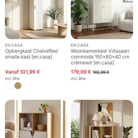
EN.CASA
EN.CASA
Opbergkast Chalvefted
Woonkamerkast Viitasaari
smalle kast [en.casa]
commode 150x80x40 cm
crèmewit [en.casa]
Vanaf 101,99 €
179,99 €
Aanbiedingsprijs
Aanbiedingsprijs
Normale prijs
192,99 €
incl. Btw
incl. Btw