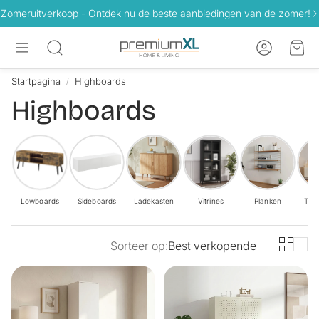
Zomeruitverkoop - Ontdek nu de beste aanbiedingen van de zomer!
Account
Win
Zoeken
Startpagina
Highboards
Highboards
Lowboards
Sideboards
Ladekasten
Vitrines
Planken
TV-
Sorteer op:
Best verkopende