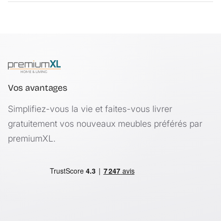
- (longueur x largeur) 914,4 x 152,4 mm
H.T. Trade Service GmbH & Co KG, Eversburger Str. 32,
- épaisseur ca 1,2 mm
49090 Osnabrück
Contenu de la livraison :
7 lames = 0,975 m²
Produit de la marque [neu.haus].
Vos avantages
Simplifiez-vous la vie et faites-vous livrer
gratuitement vos nouveaux meubles préférés par
premiumXL.