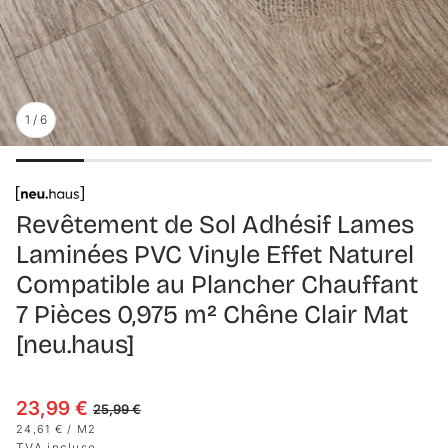
1
/
6
Revêtement de Sol Adhésif Lames
Laminées PVC Vinyle Effet Naturel
Compatible au Plancher Chauffant
7 Pièces 0,975 m² Chêne Clair Mat
[neu.haus]
23,99 €
Prix en solde
Prix habituel
25,99 €
PRIX UNITAIRE
PAR
24,61 €
/
M2
TVA incluse