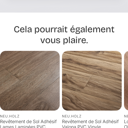
Cela pourrait également
vous plaire.
NEU.HOLZ
NEU.HOLZ
N
Revêtement de Sol Adhésif
Revêtement de Sol Adhésif
L
Lames Laminées PVC
Valona PVC Vinyle
O