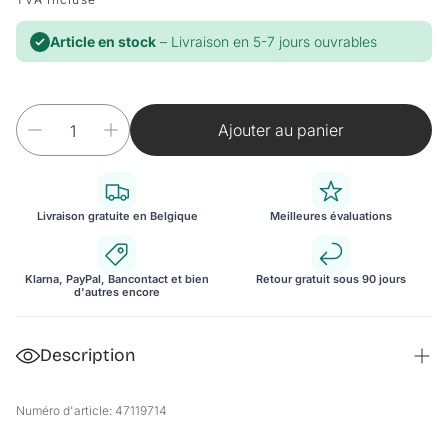
Article en stock
– Livraison en 5-7 jours ouvrables
Ajouter au panier
Livraison gratuite en Belgique
Meilleures évaluations
Klarna, PayPal, Bancontact et bien
Retour gratuit sous 90 jours
d'autres encore
Description
Revêtement de sol adhésif lames laminées PVC vinyle
Numéro d'article: 47119714
Vinyle à coller, pas à clipser. Il est bien conseillé de