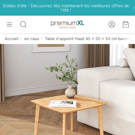
Soldes d'été - Découvrez dès maintenant les meilleures offres de
l'été !
Compte
Pan
Rechercher
Accueil
en.casa
Table d'appoint Haad 45 x 50 x 50 cm bambou n