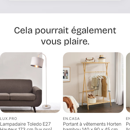
Cela pourrait également
vous plaire.
LUX.PRO
EN.CASA
E
Lampadaire Toledo E27
Portant à vêtements Horten
P
Hauteur 173 cm [lux.pro]
bambou 140 x 90 x 45 cm
I