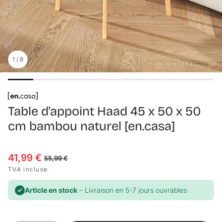
1
/
8
Table d'appoint Haad 45 x 50 x 50
cm bambou naturel [en.casa]
41,99 €
Prix en solde
Prix habituel
55,99 €
TVA incluse
Article en stock
– Livraison en 5-7 jours ouvrables