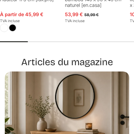
naturel [en.casa]
x
À partir de 45,99 €
53,99 €
1
Prix en solde
Prix en solde
Prix habituel
P
P
58,99 €
TVA incluse
TVA incluse
TV
Articles du magazine