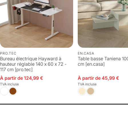
PRO.TEC
EN.CASA
Bureau électrique Hayward à
Table basse Taniena 100
hauteur réglable 140 x 60 x 72 -
cm [en.casa]
117 cm [pro.tec]
n solde
À partir de 124,99 €
Prix en solde
À partir de 45,99 €
TVA incluse
TVA incluse