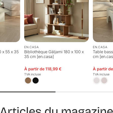
EN.CASA
EN.CASA
 x 55 x 35
Bibliothèque Gäljami 180 x 100 x
Table bass
35 cm [en.casa]
cm [en.cas
Prix en solde
À partir de 118,99 €
Prix en solde
À partir d
TVA incluse
TVA incluse
Articles du magazin