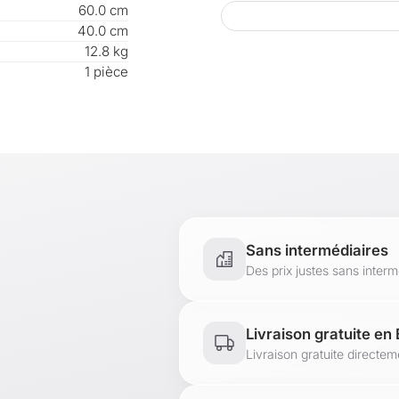
Dimensions (l x l
60.0 cm
40.0 cm
119 x 60 x 40 c
12.8 kg
Matière :
1 pièce
panneau de part
Contenu de la li
1 x table basse
Produit de la m
[en.casa]
Sans intermédiaires
Des prix justes sans inter
Livraison gratuite en
Livraison gratuite directe