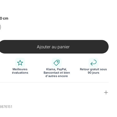
40 cm
Ajouter au panier
Meilleures
Klarna, PayPal,
Retour gratuit sous
évaluations
Bancontact et bien
90 jours
d'autres encore
89876151
table basse confère à votre espace de vie une ambiance