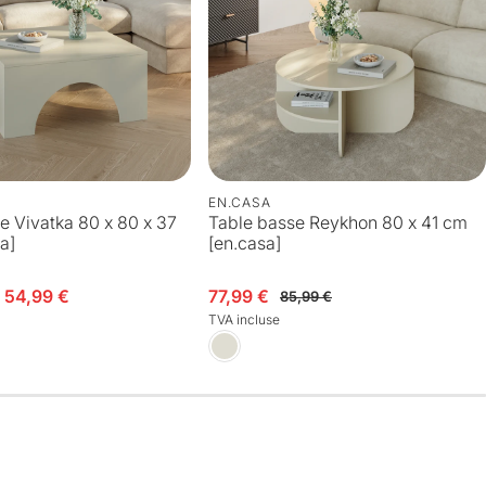
EN.CASA
e Vivatka 80 x 80 x 37
Table basse Reykhon 80 x 41 cm
a]
[en.casa]
e 54,99 €
Prix en solde
Prix habituel
77,99 €
85,99 €
TVA incluse
e