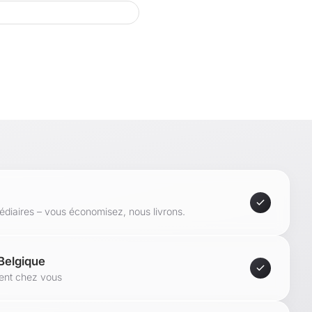
 x h) :
m
icules, revêtu de mélamine
vraison :
arque :
médiaires – vous économisez, nous livrons.
 Belgique
ment chez vous