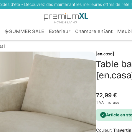
oldes d'été - Découvrez dès maintenant les meilleures offres de l'été !
☀️SUMMER SALE
Extérieur
Chambre enfant
Meubl
sa]
Table ba
[en.casa
Prix
72,99 €
habituel
TVA incluse
Article en st
Couleur:
Travertin