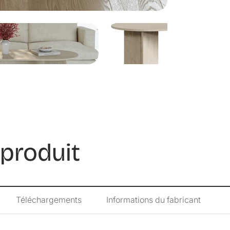
stylée et modern
harmonieusement
Son plateau géné
personnels. Qu'i
boissons ou de t
main à tout mom
Le piètement rob
l’esthétique gén
Elle dispose d’un
au quotidien. La
chiffon humide.
Son montage se f
 produit
permettant de su
Points forts du 
- un accroche-r
- excellente stab
- assemblage ra
Téléchargements
Informations du fabricant
- nettoyage sans
- plateau de for