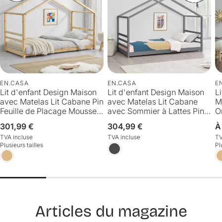
EN.CASA
EN.CASA
E
Lit d'enfant Design Maison
Lit d'enfant Design Maison
L
avec Matelas Lit Cabane Pin
avec Matelas Lit Cabane
M
Feuille de Placage Mousse à
avec Sommier à Lattes Pin
O
Froid Housse 100%
Contreplaqué Mousse à
et
Prix
301,99 €
Prix
304,99 €
P
À
Polyester Plusieurs
Froid Housse 100%
habituel
habituel
h
TVA incluse
TVA incluse
TV
Couleurs
Polyester [en.casa]
Plusieurs tailles
Pl
70x140cm/80x160cm/90x2
[neu.haus]
00cm [en.casa] [neu.haus]
Articles du magazine