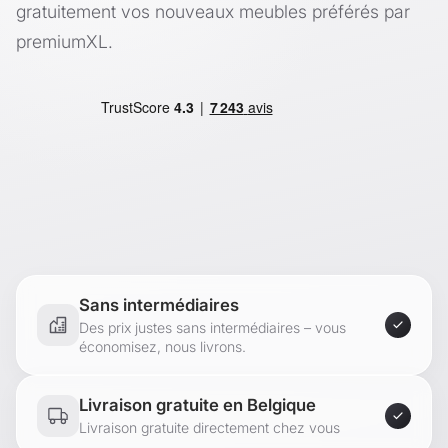
-Blanchir sans chlore.
gratuitement vos nouveaux meubles préférés par
-Ne pas repasser.
premiumXL.
-Nettoyer sans produits chimiques.
Contenu de la livraison :
1 x cadre de lit d'enfant
1 x sommier à lattes standard (structure simple)
1 x matelas
Produits de la marque
[en.casa]® et [neu.haus]®.
Sans intermédiaires
Des prix justes sans intermédiaires – vous
économisez, nous livrons.
Livraison gratuite en Belgique
Livraison gratuite directement chez vous