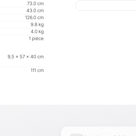
73.0 cm
- 1 x garde-robe
43.0 cm
- 1 x notice de 
126.0 cm
Produit de la 
9.8 kg
4.0 kg
1 pièce
9,5 × 57 × 40 cm
111 cm