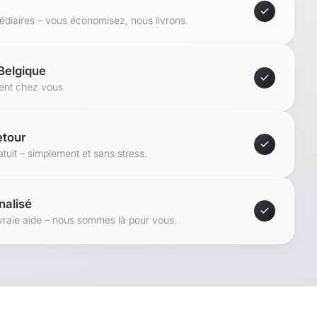
médiaires – vous économisez, nous livrons.
 Belgique
ment chez vous
etour
tuit – simplement et sans stress.
nalisé
vraie aide – nous sommes là pour vous.