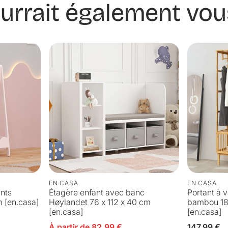
urrait également vous
EN.CASA
EN.CASA
nts
Étagère enfant avec banc
Portant à
 [en.casa]
Høylandet 76 x 112 x 40 cm
bambou 185
[en.casa]
[en.casa]
Prix en solde
À partir de 82,99 €
Prix
147,99 €