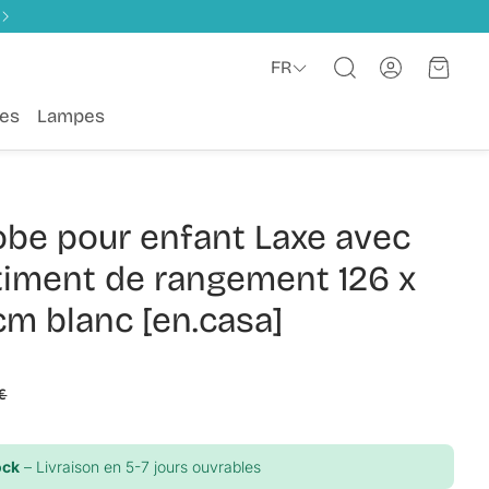
Compte
Panie
FR
Rechercher
es
Lampes
obe pour enfant Laxe avec
iment de rangement 126 x
cm blanc [en.casa]
€
ock
– Livraison en 5-7 jours ouvrables