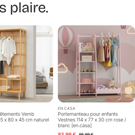
 plaire.
EN.CASA
 vêtements Vemb
Portemanteau pour enfants
 x 80 x 45 cm naturel
Vestnes 114 x 77 x 30 cm rose /
blanc [en.casa]
Prix en solde
Prix habituel
83,99 €
Prix
95,99 €