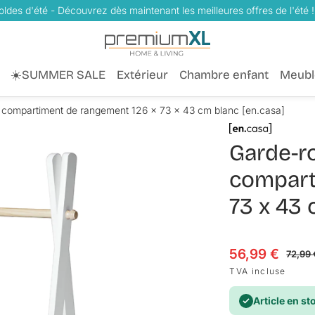
oldes d'été - Découvrez dès maintenant les meilleures offres de l'été !
☀️SUMMER SALE
Extérieur
Chambre enfant
Meubl
 compartiment de rangement 126 x 73 x 43 cm blanc [en.casa]
Garde-r
compart
73 x 43 
56,99 €
Prix en solde
Prix habituel
72,99 
TVA incluse
Article en st