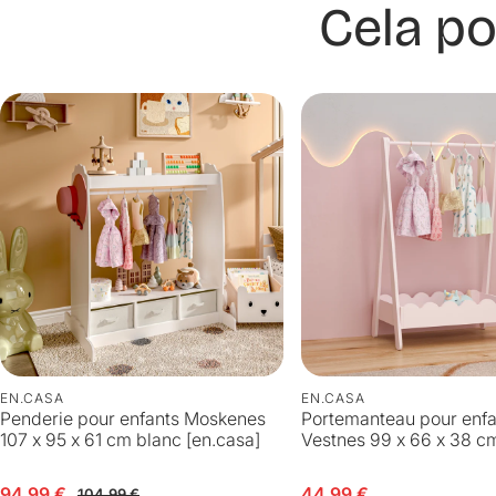
Cela po
EN.CASA
EN.CASA
Penderie pour enfants Moskenes
Portemanteau pour enfa
107 x 95 x 61 cm blanc [en.casa]
Vestnes 99 x 66 x 38 cm
n solde
abituel
94,99 €
Prix en solde
44,99 €
104,99 €