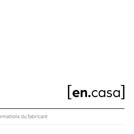
ur enfant avec compartiment de stockage ouvert
ée de matière écologique (bambou)
f étoile
 et rapide
rge :
rt : jusqu'à 4 kg
ement : jusqu'à 12 kg
ur x largeur x profondeur) : 126 x 73 x 43 cm
 compartiment du stockage (hauteur x largeur x
5 x 57 x 40 cm
le sol et la barre horizontale : 111 cm
u
ormations du fabricant
vraison :