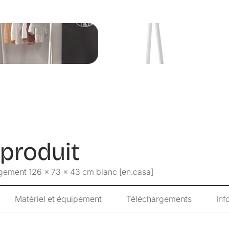
- garde-robe po
- barre fabriqu
- planches à moti
- montage simpe
Capacité de cha
- barre de suppo
- espace de rang
Dimensions :
- totales (haute
- intérieures du
profondeur) : 9,
- distance entre 
 produit
Matière :
- meuble : MDF
gement 126 x 73 x 43 cm blanc [en.casa]
- barre : bambo
Couleur :
Matériel et équipement
Téléchargements
Inf
- meuble : blanc
- barre : naturel
Contenu de la li