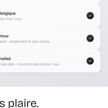
arque :
 Belgique
ment chez vous
etour
tuit – simplement et sans stress.
nalisé
vraie aide – nous sommes là pour vous.
 plaire.