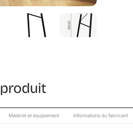
- sa conception 
- nettoyage ave
- espace suffisa
- montage simple
Dimensions :
- totales (h x l x
- hauteur du plan
- façade des tiroi
- largeur des c
- profondeur de 
 produit
Matière :
- piètement : aci
- plateau + reha
Matériel et équipement
Informations du fabricant
Couleur :