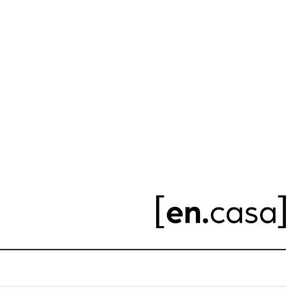
élancée s'intègre parfaitement dans les petites pièces
c un chiffon humide
nt pour les jambes
 grâce à une notice claire
 p) : 92,5 x 90 x 50 cm
 de travail : 77,5 cm
rs (h x l) : 13,5 x 38,5 cm
ompartiments : 47 cm chacun
la rehausse : 12 cm
er
usse : aggloméré