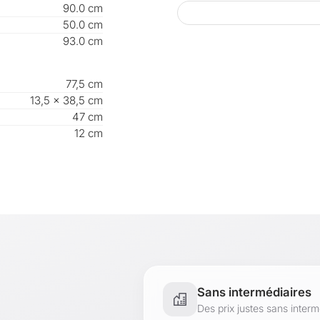
90.0 cm
- piètement + re
50.0 cm
- plateau + façad
93.0 cm
Description :
Ce bureau pratiq
77,5 cm
suffisamment de 
13,5 × 38,5 cm
des notes, idéal 
47 cm
Le passage de câ
12 cm
de la zone de tra
quotidienne conf
La rehausse fix
livres, des docu
tiroir amovible 
chargeurs et autr
Contenu de la li
Sans intermédiaires
Des prix justes sans inter
1 x bureau