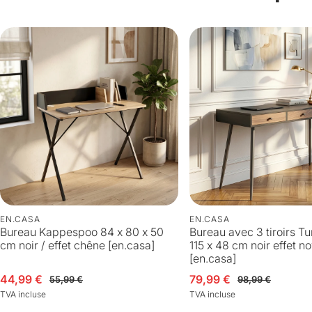
EN.CASA
EN.CASA
Bureau Kappespoo 84 x 80 x 50
Bureau avec 3 tiroirs T
cm noir / effet chêne [en.casa]
115 x 48 cm noir effet n
[en.casa]
n solde
abituel
44,99 €
Prix en solde
Prix habituel
79,99 €
55,99 €
98,99 €
TVA incluse
TVA incluse