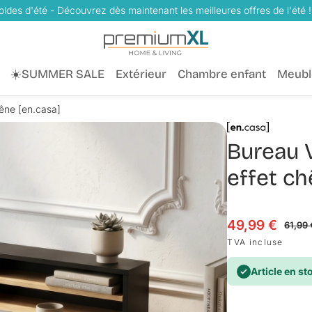
oldes d'été - Découvrez dès maintenant les meilleures offres de l'été !
☀️SUMMER SALE
Extérieur
Chambre enfant
Meubl
hêne [en.casa]
Bureau V
effet ch
49,99 €
Prix en solde
Prix habituel
61,99 
TVA incluse
Article en st