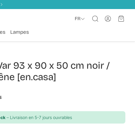
Compte
Panie
FR
Rechercher
es
Lampes
ar 93 x 90 x 50 cm noir /
êne [en.casa]
€
ock
– Livraison en 5-7 jours ouvrables