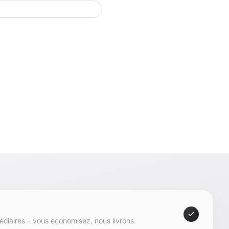
hausse : noir
e des tiroirs : effet chêne
ue offre un espace de travail structuré avec
place pour un ordinateur portable, des fournitures et
pour les petites pièces et les espaces d’étude.
bles intégré dissimule les câbles et connecteurs hors
vail pour un plateau plus ordonné et une utilisation
ortable des appareils.
e dispose de 2 compartiments ouverts pour ranger des
ments ou du matériel de travail fréquemment utilisé. Le
offre un espace supplémentaire pour les stylos, les
es petits objets.
vraison :
médiaires – vous économisez, nous livrons.