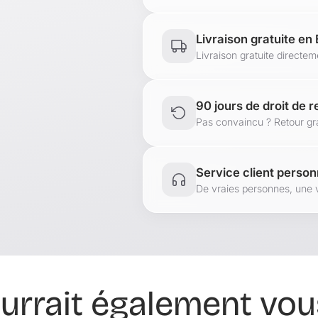
Produit de la m
Livraison gratuite en
[en.casa]
Livraison gratuite directe
90 jours de droit de r
Pas convaincu ? Retour gra
Service client person
De vraies personnes, une 
urrait également vous