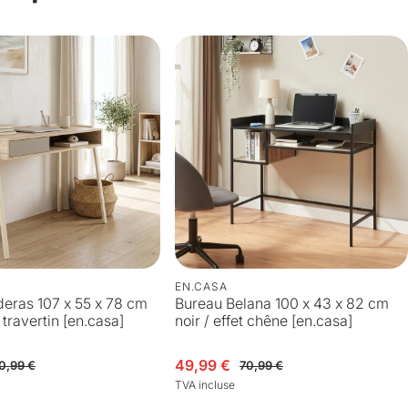
EN.CASA
eras 107 x 55 x 78 cm
Bureau Belana 100 x 43 x 82 cm
 travertin [en.casa]
noir / effet chêne [en.casa]
Prix en solde
Prix habituel
49,99 €
0,99 €
70,99 €
TVA incluse