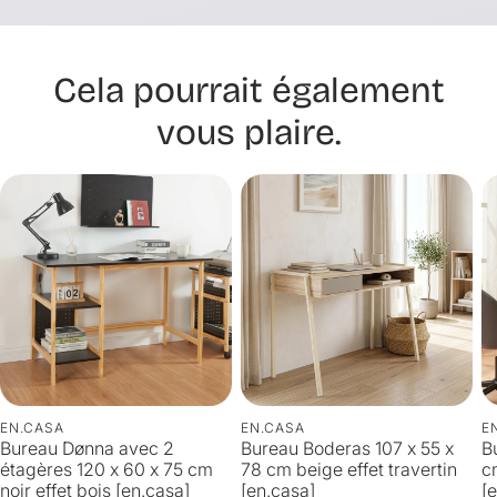
Cela pourrait également
vous plaire.
EN.CASA
EN.CASA
E
Bureau Dønna avec 2
Bureau Boderas 107 x 55 x
B
étagères 120 x 60 x 75 cm
78 cm beige effet travertin
c
noir effet bois [en.casa]
[en.casa]
[