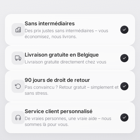
nécessitant de la concentration qu'aux projets créatifs
ou aux activités d'organisation.
Sans intermédiaires
Grâce à la notice fournie, le bureau s’assemble en
Des prix justes sans intermédiaires – vous
quelques étapes et est rapidement prêt à l’emploi.
économisez, nous livrons.
Contenu de la livraison :
Livraison gratuite en Belgique
Livraison gratuite directement chez vous
1 x bureau
Produit de la marque :
90 jours de droit de retour
Pas convaincu ? Retour gratuit – simplement et
sans stress.
[en.casa]
Service client personnalisé
De vraies personnes, une vraie aide – nous
sommes là pour vous.