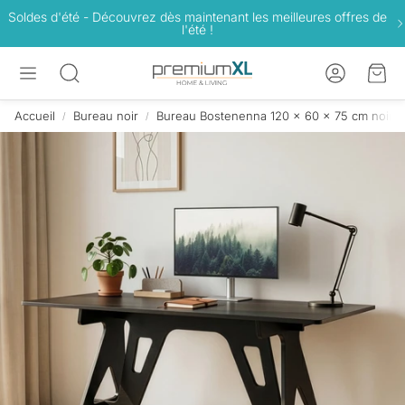
Soldes d'été - Découvrez dès maintenant les meilleures offres de
l'été !
Compte
Pan
Rechercher
Accueil
Bureau noir
Bureau Bostenenna 120 x 60 x 75 cm noir ef