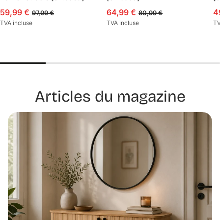
59,99 €
64,99 €
4
Prix en solde
Prix habituel
Prix en solde
Prix habituel
P
P
97,99 €
80,99 €
TVA incluse
TVA incluse
TV
Articles du magazine