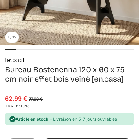
1
/
12
Bureau Bostenenna 120 x 60 x 75
cm noir effet bois veiné [en.casa]
62,99 €
Prix en solde
Prix habituel
77,99 €
TVA incluse
Article en stock
– Livraison en 5-7 jours ouvrables