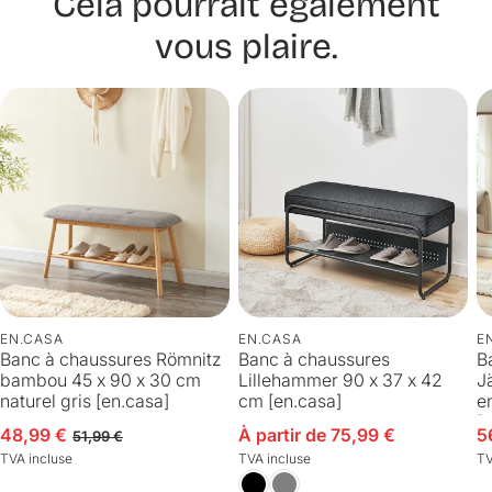
Cela pourrait également
vous plaire.
EN.CASA
EN.CASA
E
Banc à chaussures Römnitz
Banc à chaussures
B
bambou 45 x 90 x 30 cm
Lillehammer 90 x 37 x 42
J
naturel gris [en.casa]
cm [en.casa]
e
[
48,99 €
À partir de 75,99 €
5
Prix en solde
Prix habituel
Prix en solde
P
P
51,99 €
TVA incluse
TVA incluse
TV