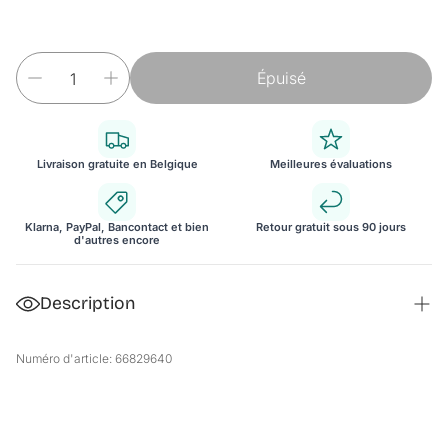
Épuisé
Livraison gratuite en Belgique
Meilleures évaluations
Klarna, PayPal, Bancontact et bien
Retour gratuit sous 90 jours
d'autres encore
Description
Banc à chaussures/ sans ou avec Portemanteau
Numéro d'article: 66829640
Notre étagère à chaussures élégant de la marque
[pro.tec]®
est la parfaît meuble pour votre entrée.
Description: