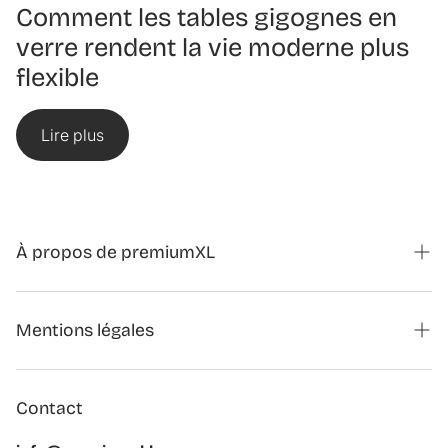
Comment les tables gigognes en
verre rendent la vie moderne plus
flexible
Lire plus
À propos de premiumXL
Magazine
Mentions légales
Formulaire de contact partenariats
Annuler la commande
À propos de nous
Contact
Mentions légales
Évaluation du client