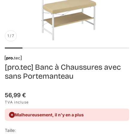
1
/
7
[pro.tec] Banc à Chaussures avec
sans Portemanteau
Prix
56,99 €
habituel
TVA incluse
Malheureusement, il n'y en a plus
Taille: