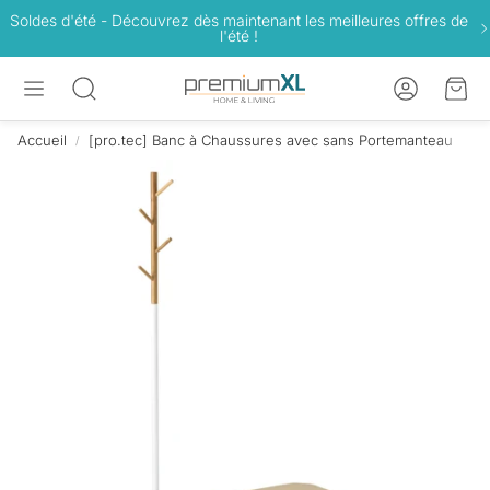
Soldes d'été - Découvrez dès maintenant les meilleures offres de
l'été !
Compte
Pan
Rechercher
Accueil
[pro.tec] Banc à Chaussures avec sans Portemanteau