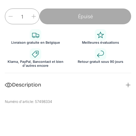
Épuisé
Livraison gratuite en Belgique
Meilleures évaluations
Klarna, PayPal, Bancontact et bien
Retour gratuit sous 90 jours
d'autres encore
Description
Armoire de salle de bain
Numéro d'article: 57498334
Notre armoire de salle de bain de la marque [
en.
casa]®
est la souliton pratique et design en concernant de
stockage dans votre salle de bain.
Description: