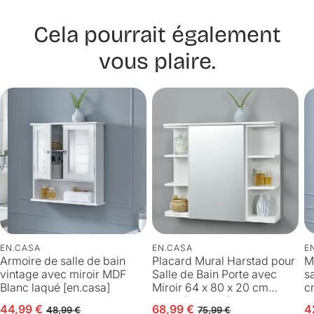
Cela pourrait également
vous plaire.
EN.CASA
EN.CASA
E
Armoire de salle de bain
Placard Mural Harstad pour
M
vintage avec miroir MDF
Salle de Bain Porte avec
s
Blanc laqué [en.casa]
Miroir 64 x 80 x 20 cm
c
Blanc [en.casa]
44,99 €
68,99 €
4
Prix en solde
Prix habituel
Prix en solde
Prix habituel
P
P
48,99 €
75,99 €