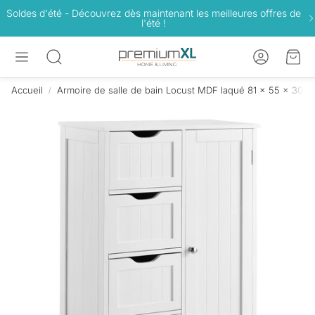
Soldes d'été - Découvrez dès maintenant les meilleures offres de
l'été !
Compte
Pan
Rechercher
Accueil
Armoire de salle de bain Locust MDF laqué 81 x 55 x 30 c