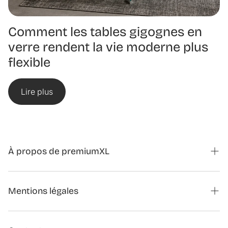
Comment les tables gigognes en
verre rendent la vie moderne plus
flexible
Lire plus
À propos de premiumXL
Magazine
Mentions légales
Formulaire de contact partenariats
Annuler la commande
À propos de nous