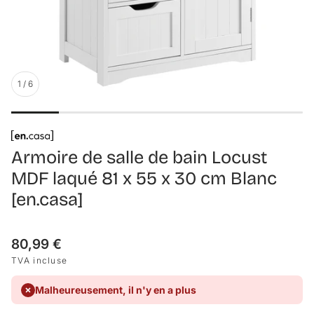
1
/
6
Armoire de salle de bain Locust
MDF laqué 81 x 55 x 30 cm Blanc
[en.casa]
Prix
80,99 €
habituel
TVA incluse
Malheureusement, il n'y en a plus