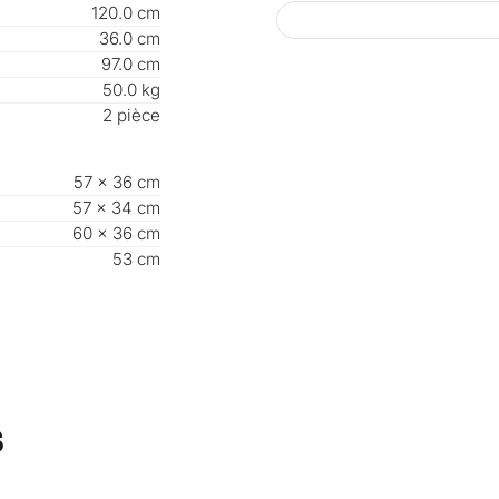
120.0 cm
- armoire : MDF
36.0 cm
- rembourrage :
97.0 cm
- housse : tissu 
50.0 kg
Dimensions :
2 pièce
- totales (haute
- étagères incli
- étagère normal
57 × 36 cm
- surface d'assi
57 × 34 cm
- hauteur d'assi
60 × 36 cm
53 cm
Couleur :
blanc
Contenu de la li
1 x armoire à c
Produit de la m
[en.casa]
s