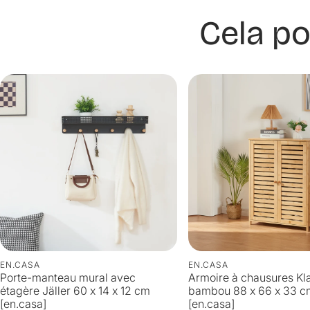
Cela po
EN.CASA
EN.CASA
Porte-manteau mural avec
Armoire à chausures K
étagère Jäller 60 x 14 x 12 cm
bambou 88 x 66 x 33 cm
[en.casa]
[en.casa]