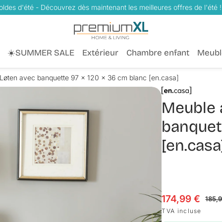
oldes d'été - Découvrez dès maintenant les meilleures offres de l'été !
☀️SUMMER SALE
Extérieur
Chambre enfant
Meubl
Løten avec banquette 97 x 120 x 36 cm blanc [en.casa]
Meuble 
banquett
[en.casa
174,99 €
Prix en solde
Prix habituel
185,
TVA incluse