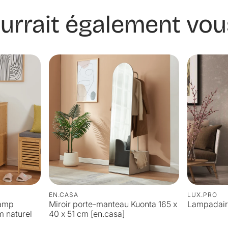
urrait également vous
EN.CASA
LUX.PRO
lamp
Miroir porte-manteau Kuonta 165 x
Lampadair
 naturel
40 x 51 cm [en.casa]