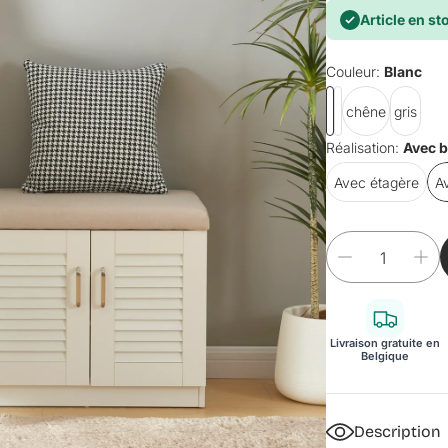
Article en st
Couleur:
Blanc
chêne
gris
Réalisation:
Avec 
Avec étagère
A
Livraison gratuite en
Belgique
Description