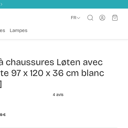
Compte
Panie
FR
Rechercher
es
Lampes
à chaussures Løten avec
e 97 x 120 x 36 cm blanc
]
99 €