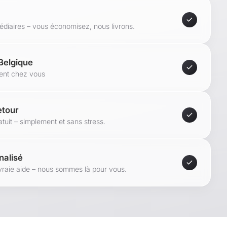
médiaires – vous économisez, nous livrons.
 Belgique
ment chez vous
etour
tuit – simplement et sans stress.
nalisé
vraie aide – nous sommes là pour vous.